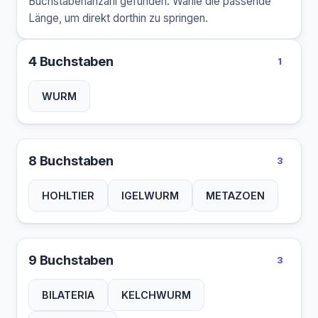
Buchstabenanzahl gefunden. Wähle die passende
Länge, um direkt dorthin zu springen.
4 Buchstaben
1
WURM
8 Buchstaben
3
HOHLTIER
IGELWURM
METAZOEN
9 Buchstaben
3
BILATERIA
KELCHWURM