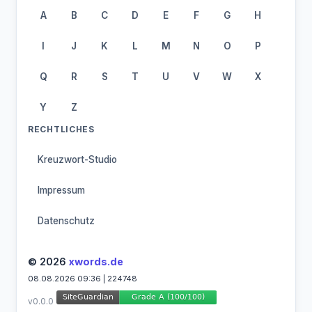
A
B
C
D
E
F
G
H
I
J
K
L
M
N
O
P
Q
R
S
T
U
V
W
X
Y
Z
RECHTLICHES
Kreuzwort-Studio
Impressum
Datenschutz
© 2026
xwords.de
08.08.2026 09:36 | 224748
v0.0.0