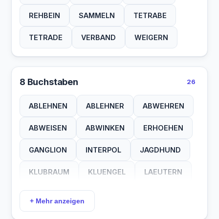
REHBEIN
SAMMELN
TETRABE
TETRADE
VERBAND
WEIGERN
8 Buchstaben
26
ABLEHNEN
ABLEHNER
ABWEHREN
ABWEISEN
ABWINKEN
ERHOEHEN
GANGLION
INTERPOL
JAGDHUND
KLUBRAUM
KLUENGEL
LAEUTERN
NEGATION
NEGIEREN
QUATORZE
+ Mehr anzeigen
STIFTUNG
TANZKLUB
TIERASYL