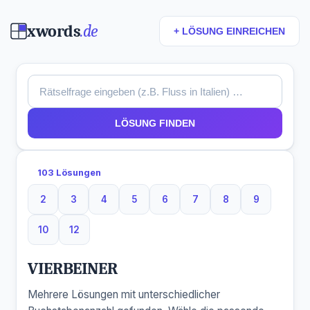
xwords
.de
+ LÖSUNG EINREICHEN
LÖSUNG FINDEN
103 Lösungen
2
3
4
5
6
7
8
9
2 Buchstaben
3 Buchstaben
4 Buchstaben
5 Buchstaben
6 Buchstaben
7 Buchstaben
8 Buchstaben
9 Buchsta
10
12
10 Buchstaben
12 Buchstaben
VIERBEINER
Mehrere Lösungen mit unterschiedlicher