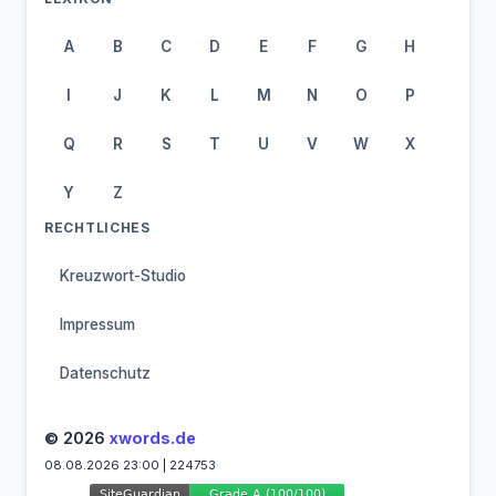
A
B
C
D
E
F
G
H
I
J
K
L
M
N
O
P
Q
R
S
T
U
V
W
X
Y
Z
RECHTLICHES
Kreuzwort-Studio
Impressum
Datenschutz
© 2026
xwords.de
08.08.2026 23:00 | 224753