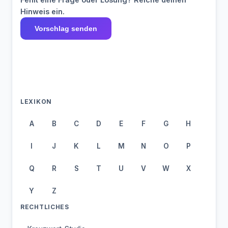
Hinweis ein.
Vorschlag senden
LEXIKON
A
B
C
D
E
F
G
H
I
J
K
L
M
N
O
P
Q
R
S
T
U
V
W
X
Y
Z
RECHTLICHES