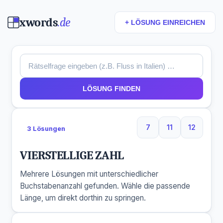
xwords
.de
+ LÖSUNG EINREICHEN
LÖSUNG FINDEN
7
11
12
3 Lösungen
7 Buchstaben
11 Buchstaben
12 Buchs
VIERSTELLIGE ZAHL
Mehrere Lösungen mit unterschiedlicher
Buchstabenanzahl gefunden. Wähle die passende
Länge, um direkt dorthin zu springen.