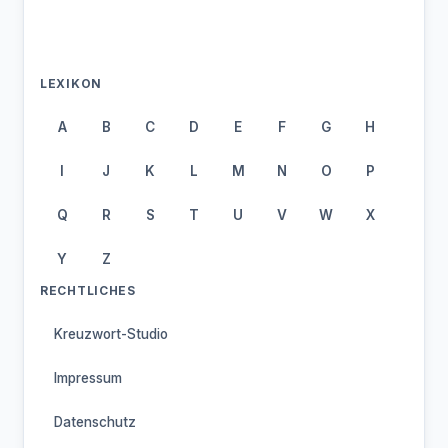
LEXIKON
A
B
C
D
E
F
G
H
I
J
K
L
M
N
O
P
Q
R
S
T
U
V
W
X
Y
Z
RECHTLICHES
Kreuzwort-Studio
Impressum
Datenschutz