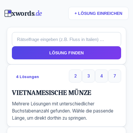
xwords
.de
+ LÖSUNG EINREICHEN
LÖSUNG FINDEN
2
3
4
7
4 Lösungen
2 Buchstaben
3 Buchstaben
4 Buchstaben
7 Buchs
VIETNAMESISCHE MÜNZE
Mehrere Lösungen mit unterschiedlicher
Buchstabenanzahl gefunden. Wähle die passende
Länge, um direkt dorthin zu springen.