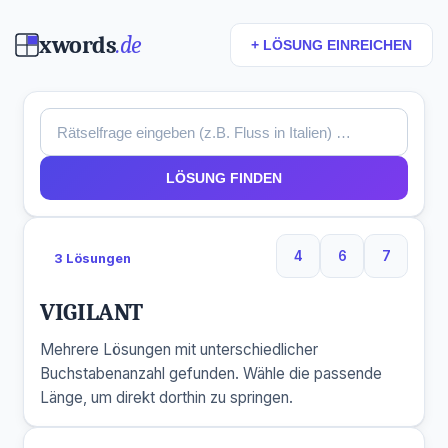
xwords
.de
+ LÖSUNG EINREICHEN
LÖSUNG FINDEN
4
6
7
3 Lösungen
4 Buchstaben
6 Buchstaben
7 Buchs
VIGILANT
Mehrere Lösungen mit unterschiedlicher
Buchstabenanzahl gefunden. Wähle die passende
Länge, um direkt dorthin zu springen.