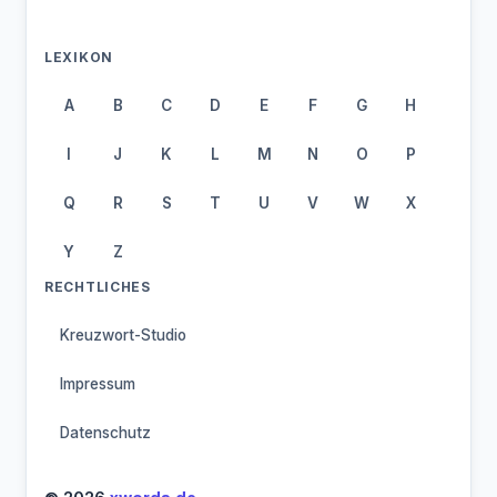
LEXIKON
A
B
C
D
E
F
G
H
I
J
K
L
M
N
O
P
Q
R
S
T
U
V
W
X
Y
Z
RECHTLICHES
Kreuzwort-Studio
Impressum
Datenschutz