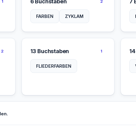
6 Buchstaben
7 
1
2
FARBEN
ZYKLAM
13 Buchstaben
14
2
1
FLIEDERFARBEN
den.