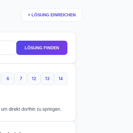
+ LÖSUNG EINREICHEN
LÖSUNG FINDEN
6
7
12
13
14
Buchstaben
6 Buchstaben
7 Buchstaben
12 Buchstaben
13 Buchstaben
14 Buchstaben
m direkt dorthin zu springen.