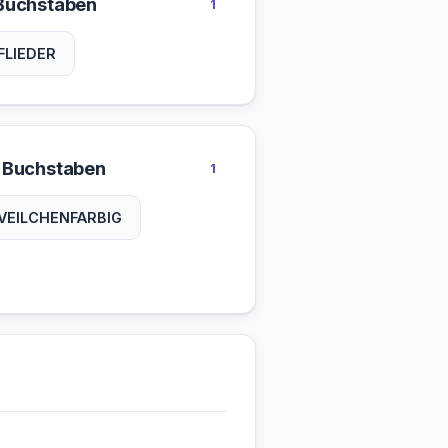
Buchstaben
1
FLIEDER
 Buchstaben
1
VEILCHENFARBIG