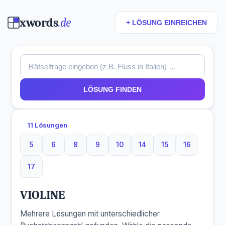
xwords
.de
+ LÖSUNG EINREICHEN
LÖSUNG FINDEN
11 Lösungen
5
6
8
9
10
14
15
16
5 Buchstaben
6 Buchstaben
8 Buchstaben
9 Buchstaben
10 Buchstaben
14 Buchstaben
15 Buchstaben
16 Buchst
17
17 Buchstaben
VIOLINE
Mehrere Lösungen mit unterschiedlicher