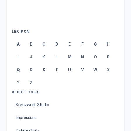
LEXIKON
A
B
C
D
E
F
G
H
I
J
K
L
M
N
O
P
Q
R
S
T
U
V
W
X
Y
Z
RECHTLICHES
Kreuzwort-Studio
Impressum
Datenschutz