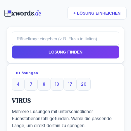
xwords
.de
+ LÖSUNG EINREICHEN
LÖSUNG FINDEN
8 Lösungen
4
7
8
13
17
20
4 Buchstaben
7 Buchstaben
8 Buchstaben
13 Buchstaben
17 Buchstaben
20 Buchstaben
VIRUS
Mehrere Lösungen mit unterschiedlicher
Buchstabenanzahl gefunden. Wähle die passende
Länge, um direkt dorthin zu springen.