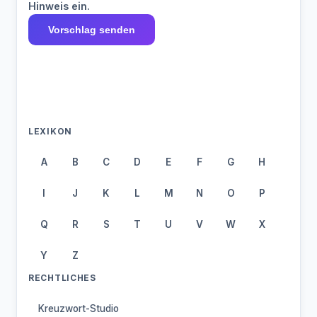
Hinweis ein.
Vorschlag senden
LEXIKON
A
B
C
D
E
F
G
H
I
J
K
L
M
N
O
P
Q
R
S
T
U
V
W
X
Y
Z
RECHTLICHES
Kreuzwort-Studio