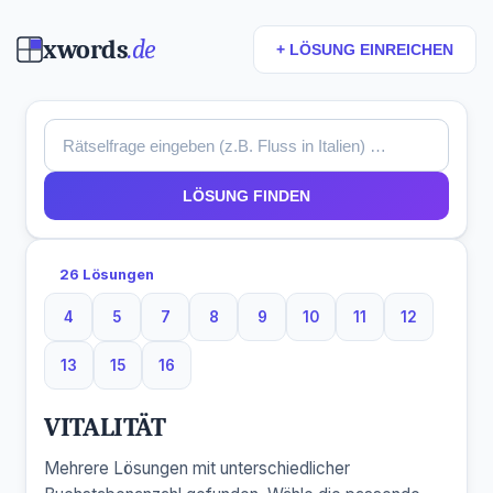
xwords
.de
+ LÖSUNG EINREICHEN
LÖSUNG FINDEN
26 Lösungen
4
5
7
8
9
10
11
12
4 Buchstaben
5 Buchstaben
7 Buchstaben
8 Buchstaben
9 Buchstaben
10 Buchstaben
11 Buchstaben
12 Buchst
13
15
16
13 Buchstaben
15 Buchstaben
16 Buchstaben
VITALITÄT
Mehrere Lösungen mit unterschiedlicher