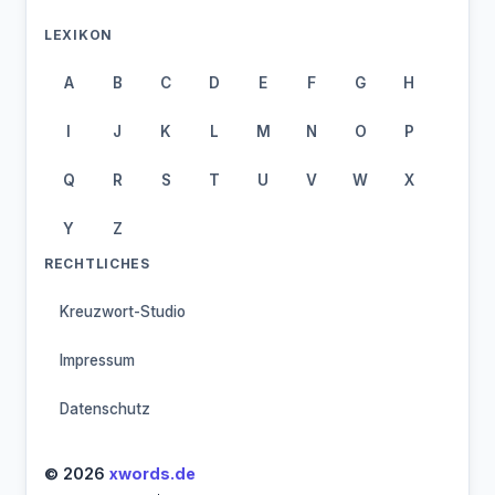
LEXIKON
A
B
C
D
E
F
G
H
I
J
K
L
M
N
O
P
Q
R
S
T
U
V
W
X
Y
Z
RECHTLICHES
Kreuzwort-Studio
Impressum
Datenschutz
© 2026
xwords.de