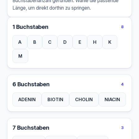
Buchstabenanzahl gefunden. Wähle die passende
Länge, um direkt dorthin zu springen.
1 Buchstaben
8
A
B
C
D
E
H
K
M
6 Buchstaben
4
ADENIN
BIOTIN
CHOLIN
NIACIN
7 Buchstaben
3