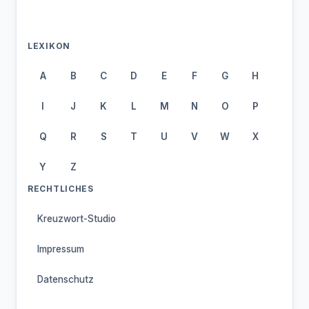
LEXIKON
A
B
C
D
E
F
G
H
I
J
K
L
M
N
O
P
Q
R
S
T
U
V
W
X
Y
Z
RECHTLICHES
Kreuzwort-Studio
Impressum
Datenschutz