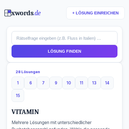
xwords
.de
+ LÖSUNG EINREICHEN
LÖSUNG FINDEN
28 Lösungen
1
6
7
9
10
11
13
14
1 Buchstaben
6 Buchstaben
7 Buchstaben
9 Buchstaben
10 Buchstaben
11 Buchstaben
13 Buchstaben
14 Buchst
15
15 Buchstaben
VITAMIN
Mehrere Lösungen mit unterschiedlicher