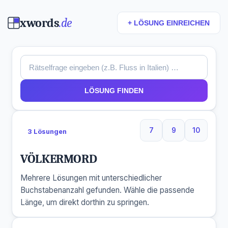
xwords
.de
+ LÖSUNG EINREICHEN
LÖSUNG FINDEN
7
9
10
3 Lösungen
7 Buchstaben
9 Buchstaben
10 Buchs
VÖLKERMORD
Mehrere Lösungen mit unterschiedlicher
Buchstabenanzahl gefunden. Wähle die passende
Länge, um direkt dorthin zu springen.