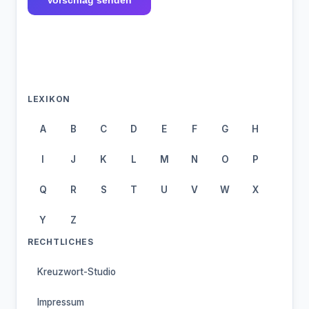
Vorschlag senden
LEXIKON
A
B
C
D
E
F
G
H
I
J
K
L
M
N
O
P
Q
R
S
T
U
V
W
X
Y
Z
RECHTLICHES
Kreuzwort-Studio
Impressum