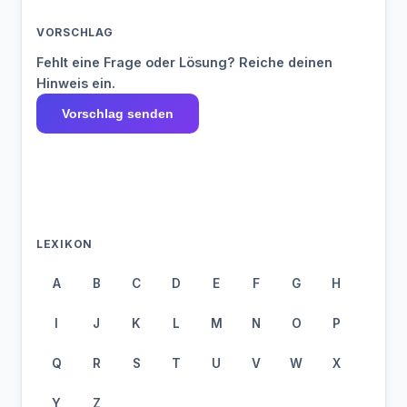
VORSCHLAG
Fehlt eine Frage oder Lösung? Reiche deinen
Hinweis ein.
Vorschlag senden
LEXIKON
A
B
C
D
E
F
G
H
I
J
K
L
M
N
O
P
Q
R
S
T
U
V
W
X
Y
Z