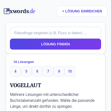
xwords
.de
+ LÖSUNG EINREICHEN
LÖSUNG FINDEN
14 Lösungen
4
5
6
7
9
10
4 Buchstaben
5 Buchstaben
6 Buchstaben
7 Buchstaben
9 Buchstaben
10 Buchstaben
VOGELLAUT
Mehrere Lösungen mit unterschiedlicher
Buchstabenanzahl gefunden. Wähle die passende
Länge, um direkt dorthin zu springen.