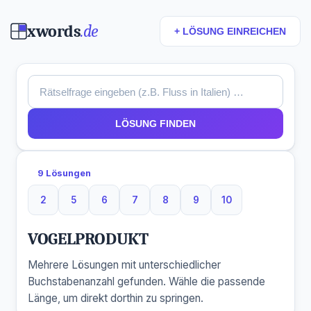
xwords
.de
+ LÖSUNG EINREICHEN
LÖSUNG FINDEN
9 Lösungen
2
5
6
7
8
9
10
2 Buchstaben
5 Buchstaben
6 Buchstaben
7 Buchstaben
8 Buchstaben
9 Buchstaben
10 Buchstaben
VOGELPRODUKT
Mehrere Lösungen mit unterschiedlicher
Buchstabenanzahl gefunden. Wähle die passende
Länge, um direkt dorthin zu springen.