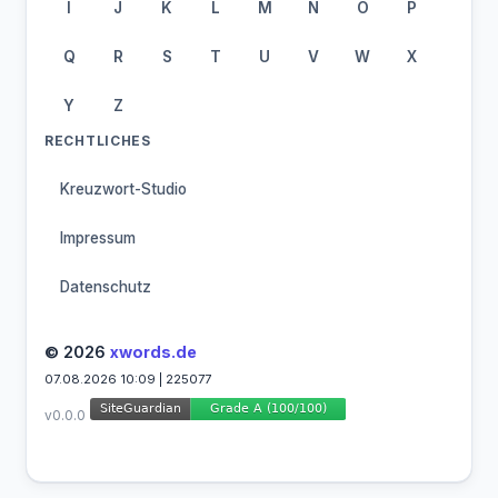
I
J
K
L
M
N
O
P
Q
R
S
T
U
V
W
X
Y
Z
RECHTLICHES
Kreuzwort-Studio
Impressum
Datenschutz
© 2026
xwords.de
07.08.2026 10:09 | 225077
v0.0.0