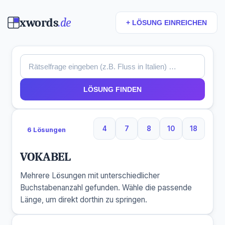
xwords
.de
+ LÖSUNG EINREICHEN
LÖSUNG FINDEN
4
7
8
10
18
6 Lösungen
4 Buchstaben
7 Buchstaben
8 Buchstaben
10 Buchstaben
18 Buchs
VOKABEL
Mehrere Lösungen mit unterschiedlicher
Buchstabenanzahl gefunden. Wähle die passende
Länge, um direkt dorthin zu springen.