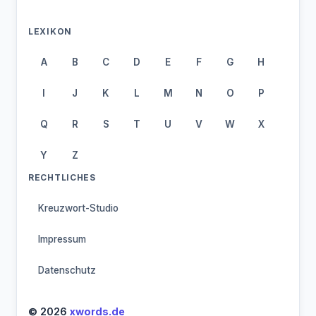
LEXIKON
A
B
C
D
E
F
G
H
I
J
K
L
M
N
O
P
Q
R
S
T
U
V
W
X
Y
Z
RECHTLICHES
Kreuzwort-Studio
Impressum
Datenschutz
© 2026
xwords.de