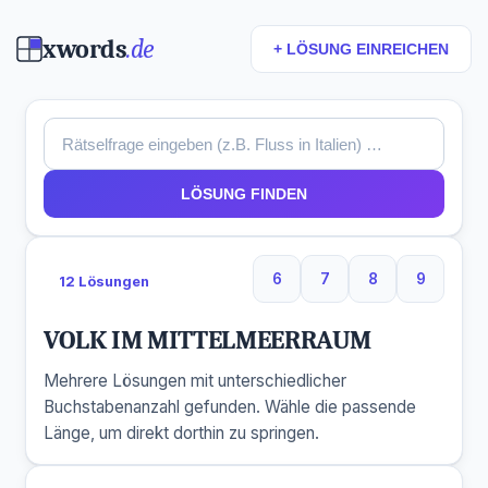
xwords
.de
+ LÖSUNG EINREICHEN
LÖSUNG FINDEN
6
7
8
9
12 Lösungen
6 Buchstaben
7 Buchstaben
8 Buchstaben
9 Buchs
VOLK IM MITTELMEERRAUM
Mehrere Lösungen mit unterschiedlicher
Buchstabenanzahl gefunden. Wähle die passende
Länge, um direkt dorthin zu springen.