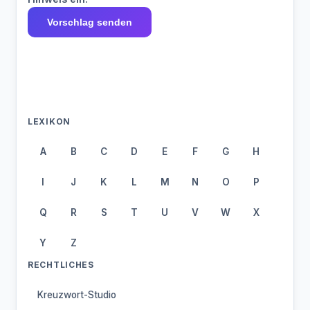
Vorschlag senden
LEXIKON
A
B
C
D
E
F
G
H
I
J
K
L
M
N
O
P
Q
R
S
T
U
V
W
X
Y
Z
RECHTLICHES
Kreuzwort-Studio