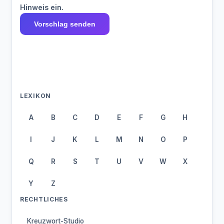
Hinweis ein.
Vorschlag senden
LEXIKON
A
B
C
D
E
F
G
H
I
J
K
L
M
N
O
P
Q
R
S
T
U
V
W
X
Y
Z
RECHTLICHES
Kreuzwort-Studio