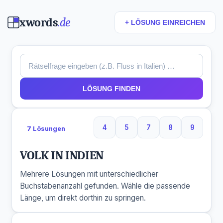
xwords
.de
+ LÖSUNG EINREICHEN
LÖSUNG FINDEN
4
5
7
8
9
7 Lösungen
4 Buchstaben
5 Buchstaben
7 Buchstaben
8 Buchstaben
9 Buchs
VOLK IN INDIEN
Mehrere Lösungen mit unterschiedlicher
Buchstabenanzahl gefunden. Wähle die passende
Länge, um direkt dorthin zu springen.