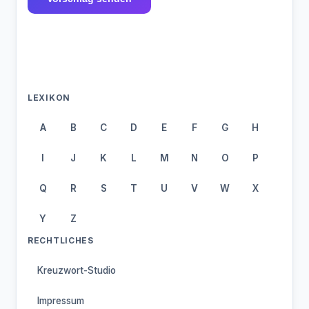
LEXIKON
A
B
C
D
E
F
G
H
I
J
K
L
M
N
O
P
Q
R
S
T
U
V
W
X
Y
Z
RECHTLICHES
Kreuzwort-Studio
Impressum