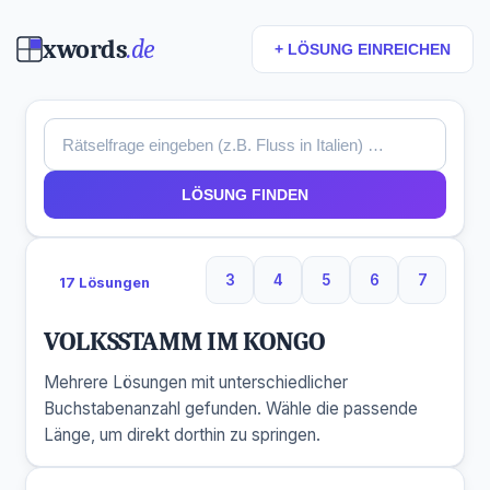
xwords
.de
+ LÖSUNG EINREICHEN
LÖSUNG FINDEN
3
4
5
6
7
17 Lösungen
3 Buchstaben
4 Buchstaben
5 Buchstaben
6 Buchstaben
7 Buchs
VOLKSSTAMM IM KONGO
Mehrere Lösungen mit unterschiedlicher
Buchstabenanzahl gefunden. Wähle die passende
Länge, um direkt dorthin zu springen.