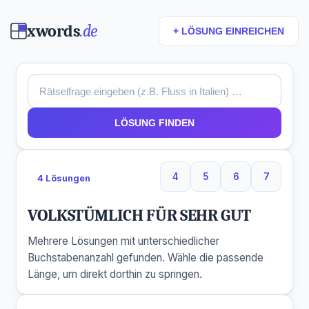
xwords
.de
+ LÖSUNG EINREICHEN
LÖSUNG FINDEN
4
5
6
7
4 Lösungen
4 Buchstaben
5 Buchstaben
6 Buchstaben
7 Buchs
VOLKSTÜMLICH FÜR SEHR GUT
Mehrere Lösungen mit unterschiedlicher
Buchstabenanzahl gefunden. Wähle die passende
Länge, um direkt dorthin zu springen.