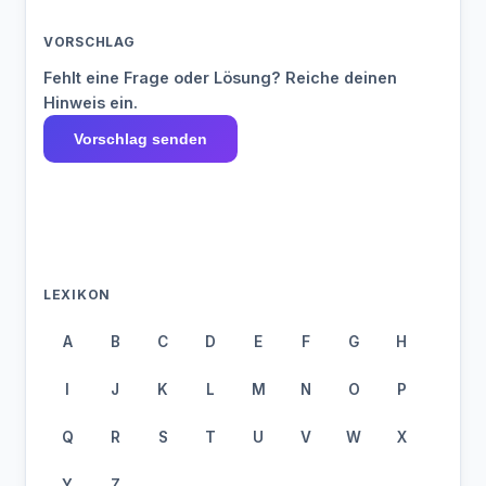
VORSCHLAG
Fehlt eine Frage oder Lösung? Reiche deinen
Hinweis ein.
Vorschlag senden
LEXIKON
A
B
C
D
E
F
G
H
I
J
K
L
M
N
O
P
Q
R
S
T
U
V
W
X
Y
Z