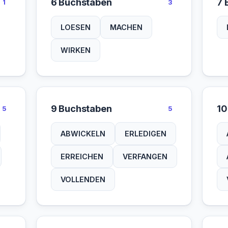
6 Buchstaben
7 
1
3
LOESEN
MACHEN
WIRKEN
9 Buchstaben
10
5
5
ABWICKELN
ERLEDIGEN
ERREICHEN
VERFANGEN
VOLLENDEN