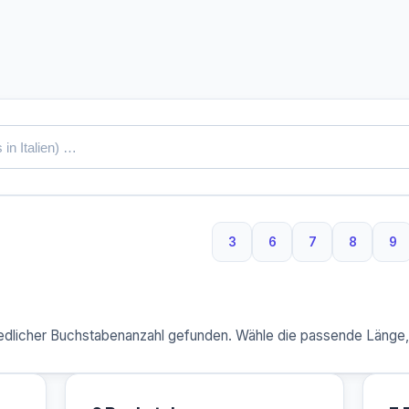
3
6
7
8
9
3 Buchstaben
6 Buchstaben
7 Buchstaben
8 Buchs
9 
dlicher Buchstabenanzahl gefunden. Wähle die passende Länge, u