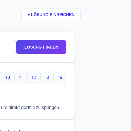
+ LÖSUNG EINREICHEN
LÖSUNG FINDEN
10
11
12
13
15
taben
Buchstaben
10 Buchstaben
11 Buchstaben
12 Buchstaben
13 Buchstaben
15 Buchstaben
m direkt dorthin zu springen.