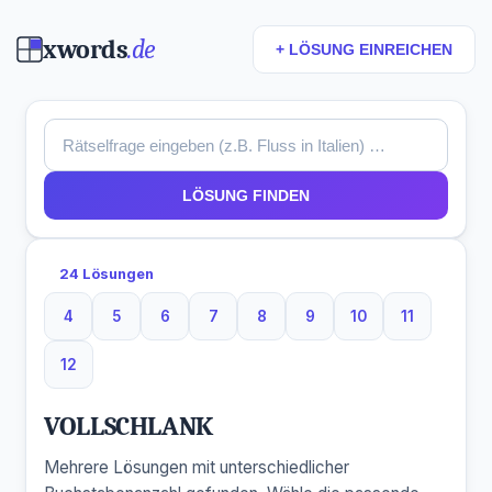
xwords
.de
+ LÖSUNG EINREICHEN
LÖSUNG FINDEN
24 Lösungen
4
5
6
7
8
9
10
11
4 Buchstaben
5 Buchstaben
6 Buchstaben
7 Buchstaben
8 Buchstaben
9 Buchstaben
10 Buchstaben
11 Buchsta
12
12 Buchstaben
VOLLSCHLANK
Mehrere Lösungen mit unterschiedlicher