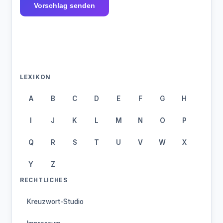
Vorschlag senden
LEXIKON
A
B
C
D
E
F
G
H
I
J
K
L
M
N
O
P
Q
R
S
T
U
V
W
X
Y
Z
RECHTLICHES
Kreuzwort-Studio