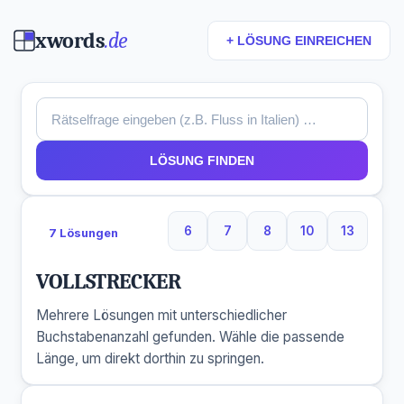
xwords
.de
+ LÖSUNG EINREICHEN
LÖSUNG FINDEN
6
7
8
10
13
7 Lösungen
6 Buchstaben
7 Buchstaben
8 Buchstaben
10 Buchstaben
13 Buchs
VOLLSTRECKER
Mehrere Lösungen mit unterschiedlicher
Buchstabenanzahl gefunden. Wähle die passende
Länge, um direkt dorthin zu springen.