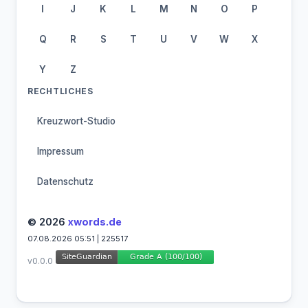
I
J
K
L
M
N
O
P
Q
R
S
T
U
V
W
X
Y
Z
RECHTLICHES
Kreuzwort-Studio
Impressum
Datenschutz
© 2026
xwords.de
07.08.2026 05:51 | 225517
v0.0.0