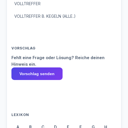
VOLLTREFFER
VOLLTREFFER B. KEGELN (ALLE..)
VORSCHLAG
Fehlt eine Frage oder Lösung? Reiche deinen
Hinweis ein.
Vorschlag senden
LEXIKON
A
B
C
D
E
F
G
H