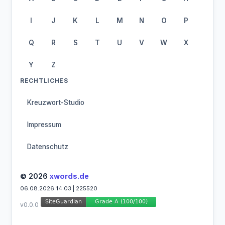
I
J
K
L
M
N
O
P
Q
R
S
T
U
V
W
X
Y
Z
RECHTLICHES
Kreuzwort-Studio
Impressum
Datenschutz
© 2026
xwords.de
06.08.2026 14:03 | 225520
v0.0.0