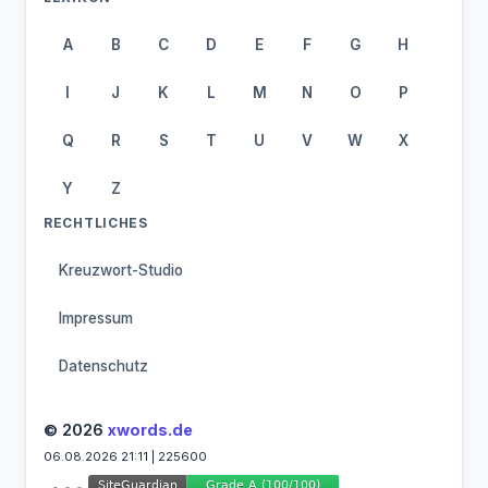
A
B
C
D
E
F
G
H
I
J
K
L
M
N
O
P
Q
R
S
T
U
V
W
X
Y
Z
RECHTLICHES
Kreuzwort-Studio
Impressum
Datenschutz
© 2026
xwords.de
06.08.2026 21:11 | 225600