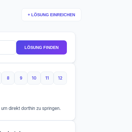
+ LÖSUNG EINREICHEN
LÖSUNG FINDEN
8
9
10
11
12
taben
Buchstaben
8 Buchstaben
9 Buchstaben
10 Buchstaben
11 Buchstaben
12 Buchstaben
m direkt dorthin zu springen.