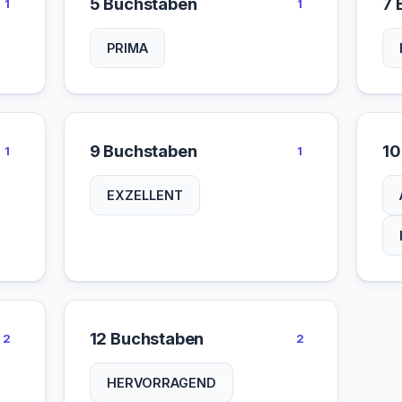
5 Buchstaben
7 
1
1
PRIMA
9 Buchstaben
10
1
1
EXZELLENT
12 Buchstaben
2
2
HERVORRAGEND