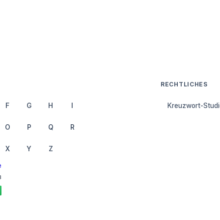
RECHTLICHES
F
G
H
I
Kreuzwort-Studi
O
P
Q
R
X
Y
Z
e
3