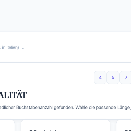
4
5
7
4 Buchstaben
5 Buchs
7 
ALITÄT
dlicher Buchstabenanzahl gefunden. Wähle die passende Länge, u