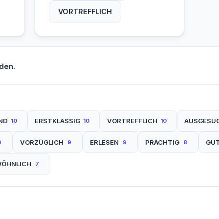
VORTREFFLICH
den.
ND
ERSTKLASSIG
VORTREFFLICH
AUSGESU
10
10
10
VORZÜGLICH
ERLESEN
PRÄCHTIG
GU
9
9
9
8
WÖHNLICH
7