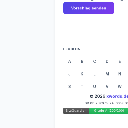
Vorschlag senden
LEXIKON
A
B
C
D
E
J
K
L
M
N
S
T
U
V
W
© 2026
xwords.d
08.08.2026 19:24 | 22560