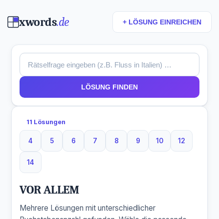
xwords
.de
+ LÖSUNG EINREICHEN
LÖSUNG FINDEN
11 Lösungen
4
5
6
7
8
9
10
12
4 Buchstaben
5 Buchstaben
6 Buchstaben
7 Buchstaben
8 Buchstaben
9 Buchstaben
10 Buchstaben
12 Buchst
14
14 Buchstaben
VOR ALLEM
Mehrere Lösungen mit unterschiedlicher