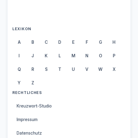
LEXIKON
A
B
C
D
E
F
G
H
I
J
K
L
M
N
O
P
Q
R
S
T
U
V
W
X
Y
Z
RECHTLICHES
Kreuzwort-Studio
Impressum
Datenschutz