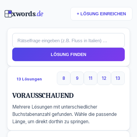
xwords
.de
+ LÖSUNG EINREICHEN
LÖSUNG FINDEN
8
9
11
12
13
13 Lösungen
8 Buchstaben
9 Buchstaben
11 Buchstaben
12 Buchstaben
13 Buchs
VORAUSSCHAUEND
Mehrere Lösungen mit unterschiedlicher
Buchstabenanzahl gefunden. Wähle die passende
Länge, um direkt dorthin zu springen.