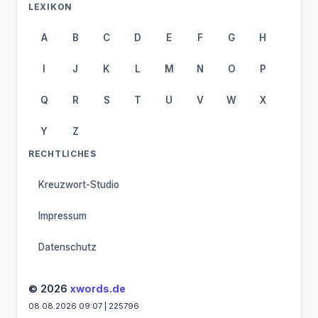
LEXIKON
A
B
C
D
E
F
G
H
I
J
K
L
M
N
O
P
Q
R
S
T
U
V
W
X
Y
Z
RECHTLICHES
Kreuzwort-Studio
Impressum
Datenschutz
© 2026
xwords.de
08.08.2026 09:07 | 225796