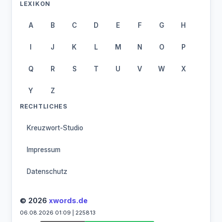
LEXIKON
A
B
C
D
E
F
G
H
I
J
K
L
M
N
O
P
Q
R
S
T
U
V
W
X
Y
Z
RECHTLICHES
Kreuzwort-Studio
Impressum
Datenschutz
© 2026
xwords.de
06.08.2026 01:09 | 225813