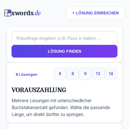
xwords
.de
+ LÖSUNG EINREICHEN
LÖSUNG FINDEN
6
8
9
13
14
8 Lösungen
6 Buchstaben
8 Buchstaben
9 Buchstaben
13 Buchstaben
14 Buchs
VORAUSZAHLUNG
Mehrere Lösungen mit unterschiedlicher
Buchstabenanzahl gefunden. Wähle die passende
Länge, um direkt dorthin zu springen.