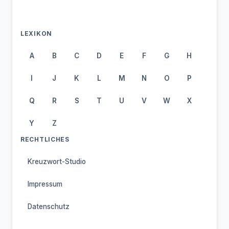
LEXIKON
A
B
C
D
E
F
G
H
I
J
K
L
M
N
O
P
Q
R
S
T
U
V
W
X
Y
Z
RECHTLICHES
Kreuzwort-Studio
Impressum
Datenschutz