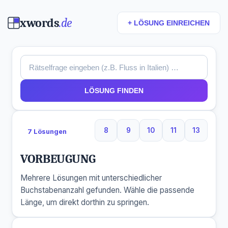
xwords
.de
+ LÖSUNG EINREICHEN
LÖSUNG FINDEN
8
9
10
11
13
7 Lösungen
8 Buchstaben
9 Buchstaben
10 Buchstaben
11 Buchstaben
13 Buchs
VORBEUGUNG
Mehrere Lösungen mit unterschiedlicher
Buchstabenanzahl gefunden. Wähle die passende
Länge, um direkt dorthin zu springen.