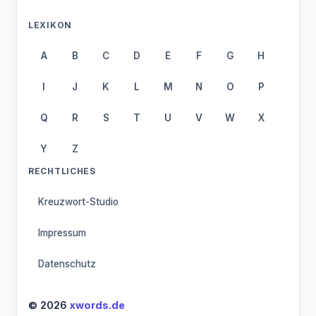
LEXIKON
A
B
C
D
E
F
G
H
I
J
K
L
M
N
O
P
Q
R
S
T
U
V
W
X
Y
Z
RECHTLICHES
Kreuzwort-Studio
Impressum
Datenschutz
© 2026
xwords.de