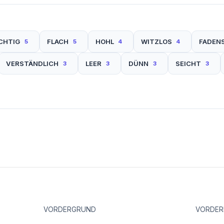
CHTIG
FLACH
HOHL
WITZLOS
FADEN
5
5
4
4
VERSTÄNDLICH
LEER
DÜNN
SEICHT
3
3
3
3
VORDERGRUND
VORDER