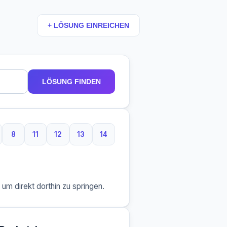
+ LÖSUNG EINREICHEN
LÖSUNG FINDEN
8
11
12
13
14
Buchstaben
8 Buchstaben
11 Buchstaben
12 Buchstaben
13 Buchstaben
14 Buchstaben
m direkt dorthin zu springen.