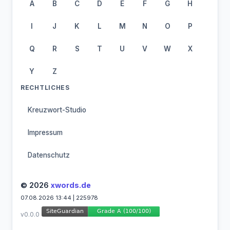
A
B
C
D
E
F
G
H
I
J
K
L
M
N
O
P
Q
R
S
T
U
V
W
X
Y
Z
RECHTLICHES
Kreuzwort-Studio
Impressum
Datenschutz
© 2026
xwords.de
07.08.2026 13:44 | 225978
v0.0.0