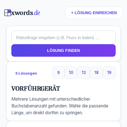
xwords
.de
+ LÖSUNG EINREICHEN
LÖSUNG FINDEN
9
10
13
18
19
5 Lösungen
9 Buchstaben
10 Buchstaben
13 Buchstaben
18 Buchstaben
19 Buchs
VORFÜHRGERÄT
Mehrere Lösungen mit unterschiedlicher
Buchstabenanzahl gefunden. Wähle die passende
Länge, um direkt dorthin zu springen.