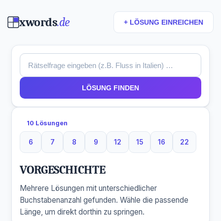
xwords
.de
+ LÖSUNG EINREICHEN
LÖSUNG FINDEN
10 Lösungen
6
7
8
9
12
15
16
22
6 Buchstaben
7 Buchstaben
8 Buchstaben
9 Buchstaben
12 Buchstaben
15 Buchstaben
16 Buchstaben
22 Buchst
VORGESCHICHTE
Mehrere Lösungen mit unterschiedlicher
Buchstabenanzahl gefunden. Wähle die passende
Länge, um direkt dorthin zu springen.