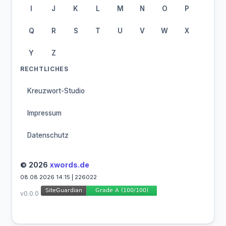
I
J
K
L
M
N
O
P
Q
R
S
T
U
V
W
X
Y
Z
RECHTLICHES
Kreuzwort-Studio
Impressum
Datenschutz
© 2026
xwords.de
08.08.2026 14:15 | 226022
v0.0.0