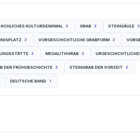
HICHLICHES KULTURDENKMAL
GRAB
STEINSÄULE
3
2
2
BNISPLATZ
VORGESCHICHTLICHE GRABFORM
VORG
2
2
GUNGSSTÄTTE
MEGALITHGRAB
URGESCHICHTLICHE
2
2
B DER FRÜHGESCHICHTE
STEINGRAB DER VORZEIT
2
2
DEUTSCHE BAND
1