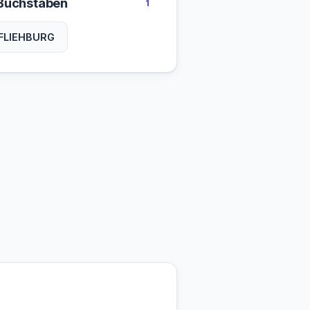
Buchstaben
1
FLIEHBURG