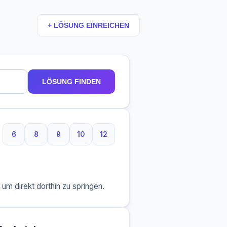
+ LÖSUNG EINREICHEN
LÖSUNG FINDEN
6
8
9
10
12
6 Buchstaben
8 Buchstaben
9 Buchstaben
10 Buchstaben
12 Buchstaben
m direkt dorthin zu springen.