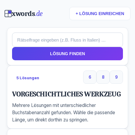
xwords
.de
+ LÖSUNG EINREICHEN
LÖSUNG FINDEN
6
8
9
5 Lösungen
6 Buchstaben
8 Buchstaben
9 Buchs
VORGESCHICHTLICHES WERKZEUG
Mehrere Lösungen mit unterschiedlicher
Buchstabenanzahl gefunden. Wähle die passende
Länge, um direkt dorthin zu springen.