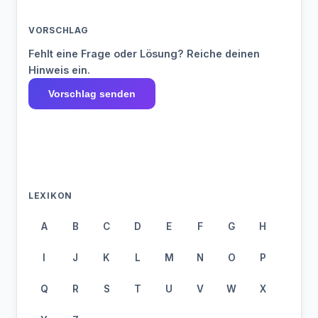
VORSCHLAG
Fehlt eine Frage oder Lösung? Reiche deinen
Hinweis ein.
Vorschlag senden
LEXIKON
A
B
C
D
E
F
G
H
I
J
K
L
M
N
O
P
Q
R
S
T
U
V
W
X