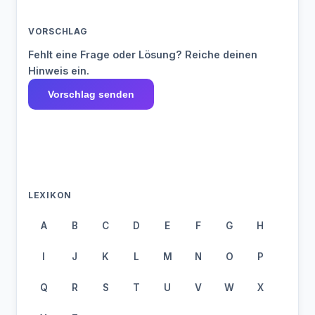
VORSCHLAG
Fehlt eine Frage oder Lösung? Reiche deinen
Hinweis ein.
Vorschlag senden
LEXIKON
A
B
C
D
E
F
G
H
I
J
K
L
M
N
O
P
Q
R
S
T
U
V
W
X