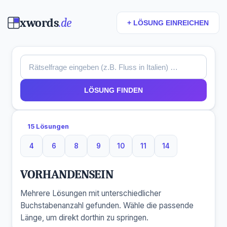
xwords
.de
+ LÖSUNG EINREICHEN
LÖSUNG FINDEN
15 Lösungen
4
6
8
9
10
11
14
4 Buchstaben
6 Buchstaben
8 Buchstaben
9 Buchstaben
10 Buchstaben
11 Buchstaben
14 Buchstaben
VORHANDENSEIN
Mehrere Lösungen mit unterschiedlicher
Buchstabenanzahl gefunden. Wähle die passende
Länge, um direkt dorthin zu springen.