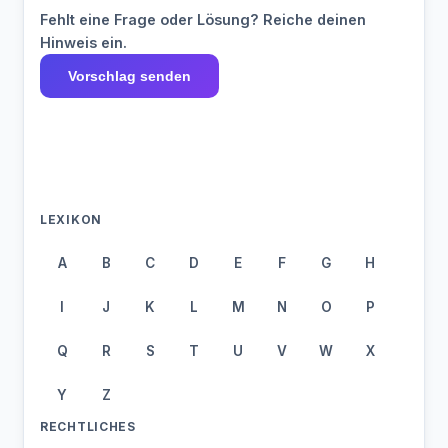
Fehlt eine Frage oder Lösung? Reiche deinen
Hinweis ein.
Vorschlag senden
LEXIKON
A
B
C
D
E
F
G
H
I
J
K
L
M
N
O
P
Q
R
S
T
U
V
W
X
Y
Z
RECHTLICHES