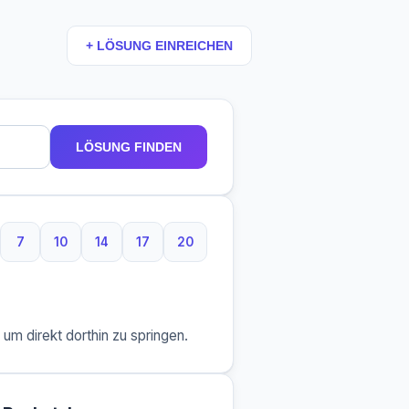
+ LÖSUNG EINREICHEN
LÖSUNG FINDEN
7
10
14
17
20
Buchstaben
7 Buchstaben
10 Buchstaben
14 Buchstaben
17 Buchstaben
20 Buchstaben
m direkt dorthin zu springen.