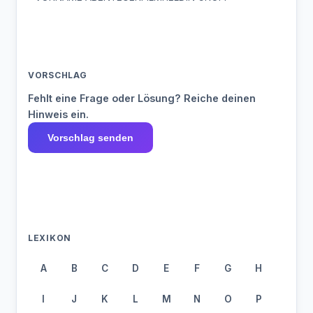
VORSCHLAG
Fehlt eine Frage oder Lösung? Reiche deinen
Hinweis ein.
Vorschlag senden
LEXIKON
A
B
C
D
E
F
G
H
I
J
K
L
M
N
O
P