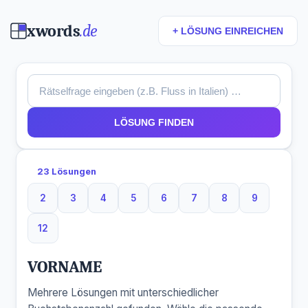
xwords
.de
+ LÖSUNG EINREICHEN
LÖSUNG FINDEN
23 Lösungen
2
3
4
5
6
7
8
9
2 Buchstaben
3 Buchstaben
4 Buchstaben
5 Buchstaben
6 Buchstaben
7 Buchstaben
8 Buchstaben
9 Buchsta
12
12 Buchstaben
VORNAME
Mehrere Lösungen mit unterschiedlicher