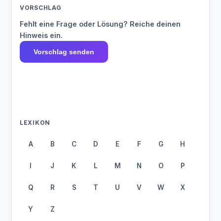
VORSCHLAG
Fehlt eine Frage oder Lösung? Reiche deinen
Hinweis ein.
Vorschlag senden
LEXIKON
A
B
C
D
E
F
G
H
I
J
K
L
M
N
O
P
Q
R
S
T
U
V
W
X
Y
Z