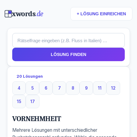
xwords
.de
+ LÖSUNG EINREICHEN
LÖSUNG FINDEN
20 Lösungen
4
5
6
7
8
9
11
12
4 Buchstaben
5 Buchstaben
6 Buchstaben
7 Buchstaben
8 Buchstaben
9 Buchstaben
11 Buchstaben
12 Buchsta
15
17
15 Buchstaben
17 Buchstaben
VORNEHMHEIT
Mehrere Lösungen mit unterschiedlicher