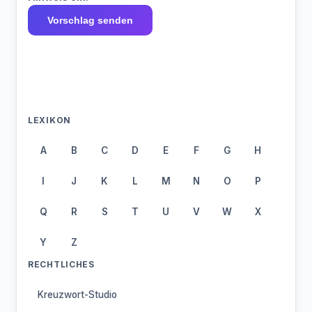
Vorschlag senden
LEXIKON
A
B
C
D
E
F
G
H
I
J
K
L
M
N
O
P
Q
R
S
T
U
V
W
X
Y
Z
RECHTLICHES
Kreuzwort-Studio