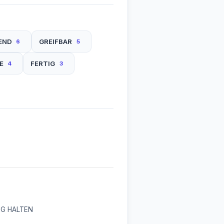
END
GREIFBAR
6
5
E
FERTIG
4
3
IG HALTEN