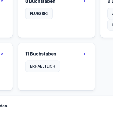
8 Buchstaben
9 
2
1
FLUESSIG
11 Buchstaben
2
1
ERHAELTLICH
den.