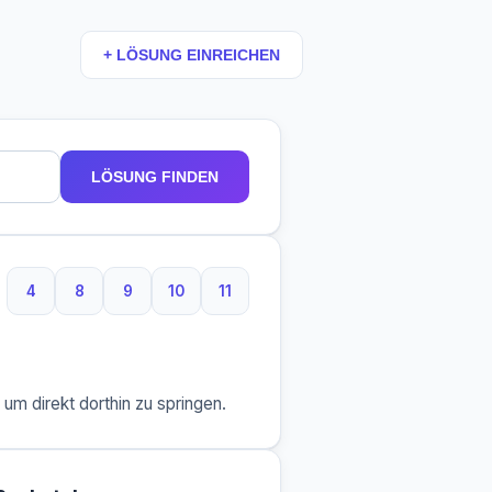
+ LÖSUNG EINREICHEN
LÖSUNG FINDEN
4
8
9
10
11
4 Buchstaben
8 Buchstaben
9 Buchstaben
10 Buchstaben
11 Buchstaben
m direkt dorthin zu springen.