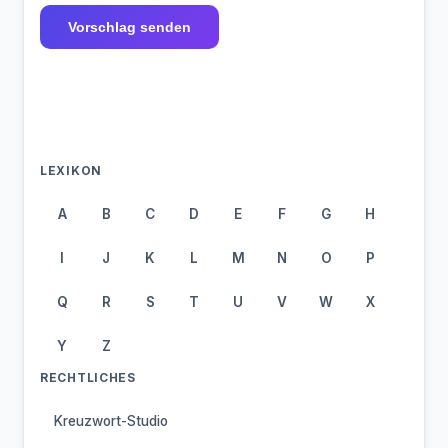
Vorschlag senden
LEXIKON
A
B
C
D
E
F
G
H
I
J
K
L
M
N
O
P
Q
R
S
T
U
V
W
X
Y
Z
RECHTLICHES
Kreuzwort-Studio