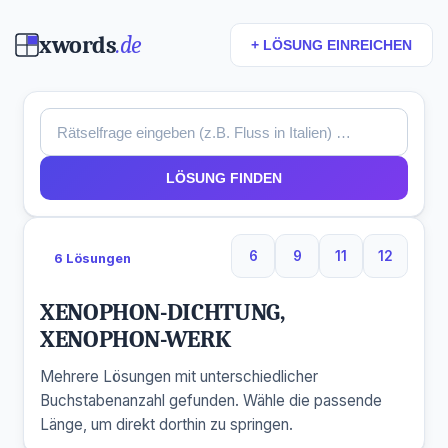
xwords
.de
+ LÖSUNG EINREICHEN
LÖSUNG FINDEN
6
9
11
12
6 Lösungen
6 Buchstaben
9 Buchstaben
11 Buchstaben
12 Buchs
XENOPHON-DICHTUNG,
XENOPHON-WERK
Mehrere Lösungen mit unterschiedlicher
Buchstabenanzahl gefunden. Wähle die passende
Länge, um direkt dorthin zu springen.