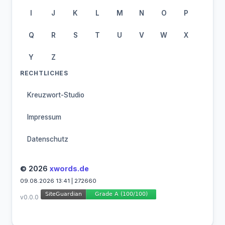
I
J
K
L
M
N
O
P
Q
R
S
T
U
V
W
X
Y
Z
RECHTLICHES
Kreuzwort-Studio
Impressum
Datenschutz
© 2026
xwords.de
09.08.2026 13:41 | 272660
v0.0.0