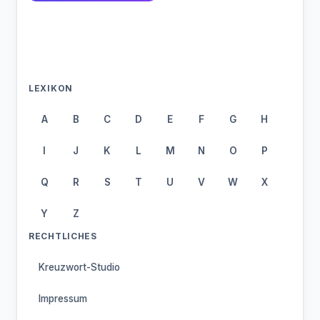
LEXIKON
A
B
C
D
E
F
G
H
I
J
K
L
M
N
O
P
Q
R
S
T
U
V
W
X
Y
Z
RECHTLICHES
Kreuzwort-Studio
Impressum