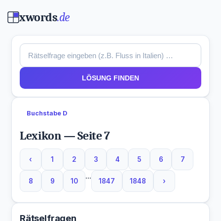
xwords
.de
LÖSUNG FINDEN
Buchstabe D
Lexikon — Seite 7
‹
1
2
3
4
5
6
7
...
8
9
10
1847
1848
›
Rätselfragen