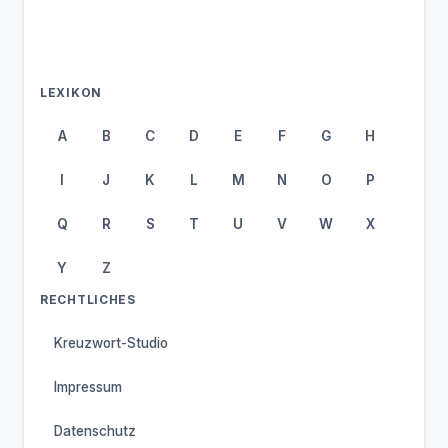
LEXIKON
A
B
C
D
E
F
G
H
I
J
K
L
M
N
O
P
Q
R
S
T
U
V
W
X
Y
Z
RECHTLICHES
Kreuzwort-Studio
Impressum
Datenschutz