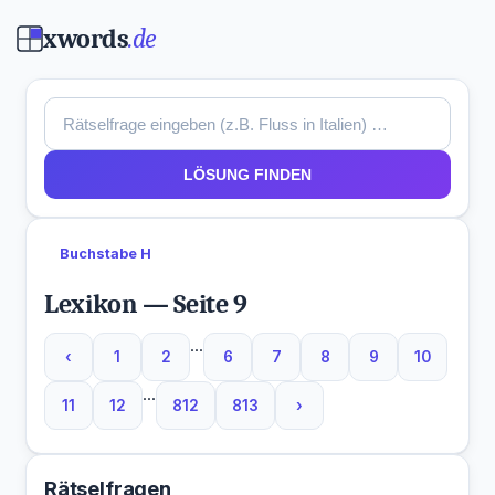
xwords
.de
LÖSUNG FINDEN
Buchstabe H
Lexikon — Seite 9
...
‹
1
2
6
7
8
9
10
...
11
12
812
813
›
Rätselfragen