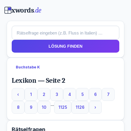
xwords
.de
LÖSUNG FINDEN
Buchstabe K
Lexikon — Seite 2
‹
1
2
3
4
5
6
7
...
8
9
10
1125
1126
›
Rätselfragen