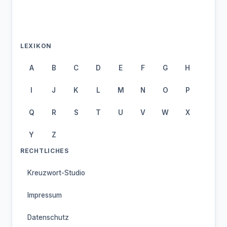
LEXIKON
A
B
C
D
E
F
G
H
I
J
K
L
M
N
O
P
Q
R
S
T
U
V
W
X
Y
Z
RECHTLICHES
Kreuzwort-Studio
Impressum
Datenschutz