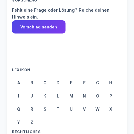
VORSCHLAG
Fehlt eine Frage oder Lösung? Reiche deinen
Hinweis ein.
Vorschlag senden
LEXIKON
A
B
C
D
E
F
G
H
I
J
K
L
M
N
O
P
Q
R
S
T
U
V
W
X
Y
Z
RECHTLICHES