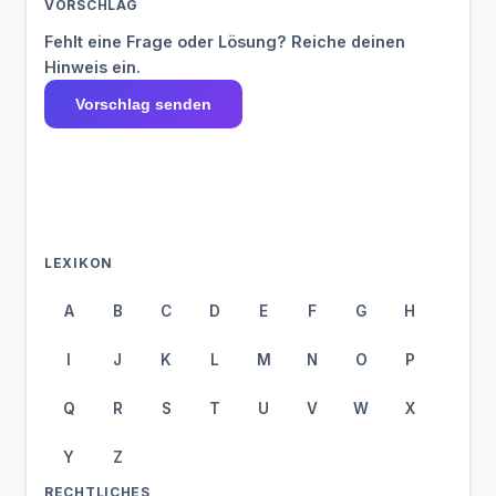
VORSCHLAG
Fehlt eine Frage oder Lösung? Reiche deinen
Hinweis ein.
Vorschlag senden
LEXIKON
A
B
C
D
E
F
G
H
I
J
K
L
M
N
O
P
Q
R
S
T
U
V
W
X
Y
Z
RECHTLICHES