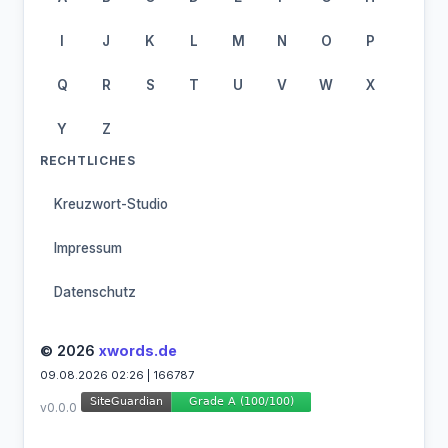
I
J
K
L
M
N
O
P
Q
R
S
T
U
V
W
X
Y
Z
RECHTLICHES
Kreuzwort-Studio
Impressum
Datenschutz
© 2026
xwords.de
09.08.2026 02:26 | 166787
v0.0.0